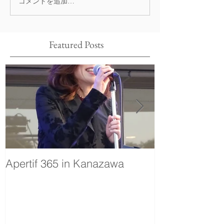
コメントを追加…
Featured Posts
Apertif 365 in Kanazawa
voyage