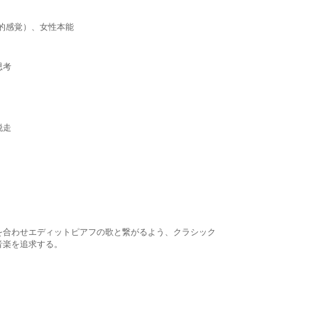
的感覚）、女性本能
思考
脱走
を合わせエディットピアフの歌と繋がるよう、クラシック
音楽を追求する。