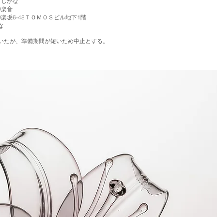
じかな
楽音
ＴＯＭＯＳビル地下1階
な
いたが、準備期間が短いため中止とする。