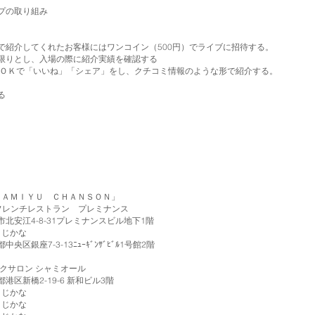
プの取り組み
してくれたお客様にはワンコイン（500円）でライブに招待する。
し、入場の際に紹介実績を確認する
ＯＫで「いいね」「シェア」をし、クチコミ情報のような形で紹介する。
る
ＩＹＵ ＣＨＡＮＳＯＮ」
レンチレストラン プレミナンス
プレミナンスビル地下1階
じかな
ｭｰｷﾞﾝｻﾞﾋﾞﾙ1号館2階
 シャミオール
6 新和ビル3階
じかな
じかな