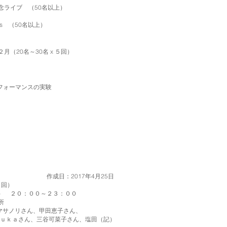
発売記念ライブ （50名以上）
Paris （50名以上）
１２月（20名～30名 x ５回）
パフォーマンスの実験
2017年4月25日
２回）
 ２０：００～２３：００
所
マサノリさん、甲田恵子さん、
さん、三谷可菜子さん、塩田（記）