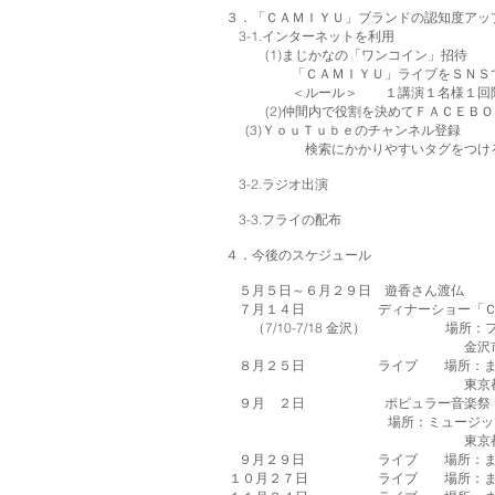
３．「ＣＡＭＩＹＵ」ブランドの認知度アッ
3-1.インターネットを利用
(1)まじかなの「ワンコイン」招待
「ＣＡＭＩＹＵ」ライブをＳＮＳで紹介
＜ルール＞ １講演１名様１回限りと
(2)仲間内で役割を決めてＦＡＣＥＢＯ
(3)ＹｏｕＴｕｂｅのチャンネル登録
検索にかかりやすいタグをつけ
3-2.ラジオ出演
3-3.フライの配布
４．今後のスケジュール
５月５日～６月２９日 遊香さん渡仏
７月１４日 ディナーショー「ＣＡＭ
（7/10-7/18 金沢） 場所：フ
金沢市北安江4-8-31
８月２５日 ライブ 場所：ま
東京都中央区銀座7-3-13ﾆ
９月 ２日 ポピュラー音楽祭
場所：ミュージックサロン
東京都港区新橋2-19-
９月２９日 ライブ 場所：ま
１０月２７日 ライブ 場所：ま