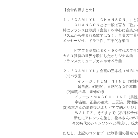
【会合内容まとめ】
１．「ＣＡＭＩＹＵ ＣＨＡＮＳＯＮ」」と
ＣＨＡＮＳＯＮとは一般で言う「歌」
特にフランスは歌詞（言葉）を中心に音楽が
リズムから生まれる歌ではなく、言葉の世界
メッセージ性、ドラマ性、哲学的な楽曲
ピアフを基盤に８０～９０年代のフラ
カミユ独特の世界を歌にしたオリジナル曲
フランスのミュージカルやオペラ曲
２．「ＣＡＭＩＹＵ」企画の三本柱（ALBU
(1)バラ園
イメージ：ＦＥＭＩＮＩＮＥ（女性
超自然、幻想的、直感的な女性本能
(2)樹海の羊、蜘蛛の糸
イメージ：ＭＡＳＣＵＬＩＮＥ（男性
宇宙観、正義の追求、二元論、男性脳
(3)松本さんの遺作復活よりピアフ的オリジ
ＷＡＬＴＺ、そのままで（杉谷和子作
新たにアレンジを施し、松本さんのWAL
今の時代のシャンソンへと再現し、拡大
ただし、上記のコンセプトは制作側の視点で