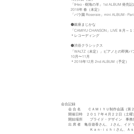
「tHeo - 樹海の羊」1st ALBUM 
2018年 春（未定）
「バラ園 Roseraie」mini ALBUM - 
⚫️銀座まじかな
「CAMIYU CHANSON」LIVE ８月～
＊レコーディング
⚫️渋谷クラシックス
「WALTZ（未定）」ピアノとの即興
10月〜11月
＊2018年12月 2nd ALBUM（予定）
会合記録 作成日：
会 合 名 ＣＡＭＩＹＵ制作会議（第
開催日時 ２０１７年４月２２日（土曜）
開始場所 プライド・デザイン 事務
出 席 者 亀谷遊香さん、Ｊさん、イド 
Ｋａｎ-ｉｃｈｉさん、Ａｓｕｋａ