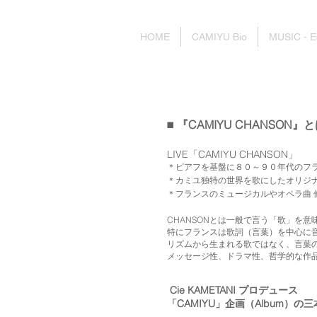
HOME
CAMIYU Bio
MUSIC - E
『CAMIYU CHANSON』
◼️
LIVE「CAMIYU CHANSON」
＊ピアフを基盤に８０～９０年代のフ
＊カミユ独特の世界を歌にしたオリジ
＊フランスのミュージカルやオペラ曲 
CHANSONとは一般で言う「歌」を意
特にフランスは歌詞（言葉）を中心に
リズムから生まれる歌ではなく、言葉
メッセージ性、ドラマ性、哲学的な作
Cie KAMETANI プロデュース
「CAMIYU」企画（Album）の