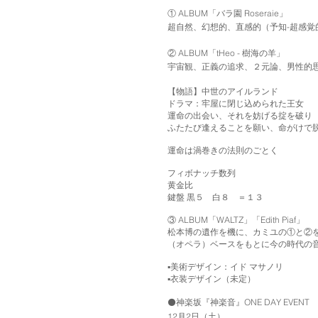
① ALBUM「バラ園 Roseraie」
超自然、幻想的、直感的（予知-超感覚
② ALBUM「tHeo - 樹海の羊」
宇宙観、正義の追求、２元論、男性的
【物語】中世のアイルランド
ドラマ：牢屋に閉じ込められた王女
運命の出会い、それを妨げる掟を破り
ふたたび逢えることを願い、命がけで
運命は渦巻きの法則のごとく
フィボナッチ数列
黄金比
鍵盤 黒５ 白８ ＝１３
③ ALBUM「WALTZ」「Edith Piaf」
松本博の遺作を機に、カミユの①と②
（オペラ）ベースをもとに今の時代の
▪️美術デザイン：イド マサノリ
▪️衣装デザイン（未定）
⚫️神楽坂『神楽音』ONE DAY EVENT
12月2日（土）