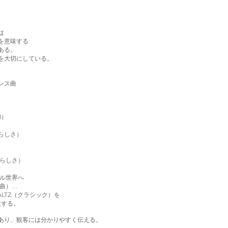
は
を意味する
ある。
を大切にしている。
ンス曲
M）
らしさ）
らしさ）
ナル世界へ
曲）…
TZ（クラシック）を
する。
あり、観客には分かりやすく伝える。