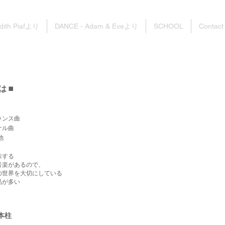
dith Piafより
DANCE - Adam & Eveより
SCHOOL
Contact
とは
◼️
ランス曲
ナル曲
他
味する
音楽があるので、
の世界を大切にしている
品が多い
三本柱