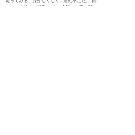
ひとり悩む時、走る。 疲れたら、歩く。 また
走ってみる、膝がしくしく...運動不足だ。 自分
の中で心地よい感覚って、 格好いい音、顔、動
きができた時だろう。 媚びてるような、可愛く
いよう的な、 できもしない日本らしさだそうと
すると... ...
Archive
2018年7月
（2）
2件の記事
2018年5月
（2）
2件の記事
2018年4月
（1）
1件の記事
2017年5月
（2）
2件の記事
2017年2月
（1）
1件の記事
2016年11月
（1）
1件の記事
2016年10月
（1）
1件の記事
2016年9月
（1）
1件の記事