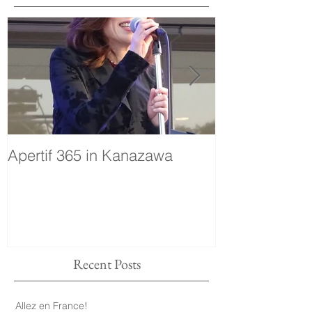
Apertif 365 in Kanazawa
voyage
Recent Posts
Allez en France!