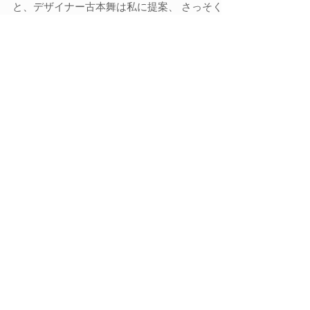
「渋谷ヒカリエの次は神楽坂のla kaguで！」
と、デザイナー古本舞は私に提案、 さっそく案
内してくれた。 とってもいい天気で日差しが差
し込む ...あったか会場。 またまた夢が広がっ
た。 作品パワーが湧いてきた、ふふ。 次のプ
ロジェクトミーティングのために、...
Archive
2018年7月
（2）
2件の記事
2018年5月
（2）
2件の記事
2018年4月
（1）
1件の記事
2017年5月
（2）
2件の記事
2017年2月
（1）
1件の記事
2016年11月
（1）
1件の記事
2016年10月
（1）
1件の記事
2016年9月
（1）
1件の記事