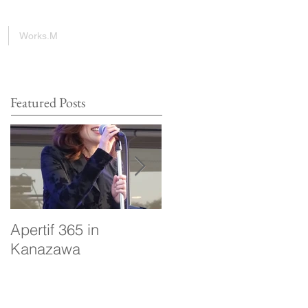
Works.M
Featured Posts
Apertif 365 in
voyage
Kanazawa