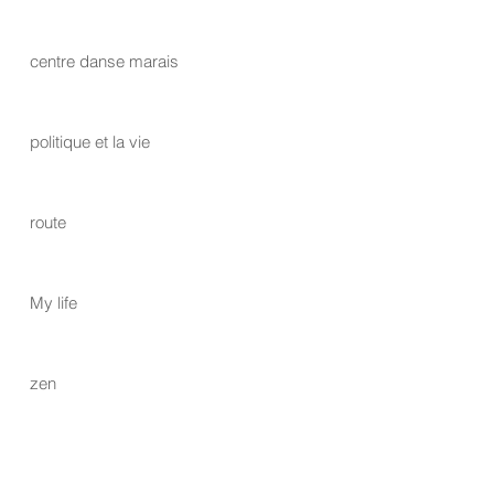
centre danse marais
politique et la vie
route
My life
zen