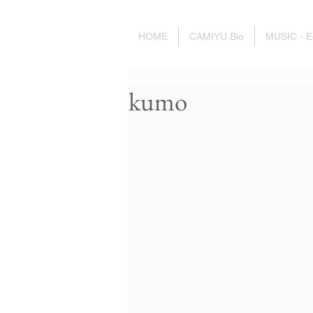
HOME
CAMIYU Bio
MUSIC - E
kumo