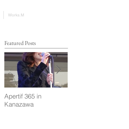
Works.M
Featured Posts
Apertif 365 in
voyage
Kanazawa