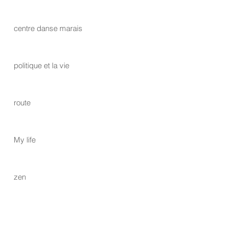
centre danse marais
politique et la vie
route
My life
zen