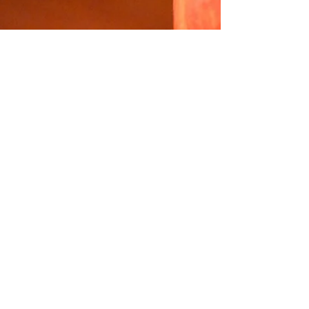
思った。 心に広がりを感じて、気持ちいい。
昨日、代官山「晴れたら空に豆まいて」での カ
ミユ・シャンソンライブ『Roseraie 2』が終わ
った。 ...