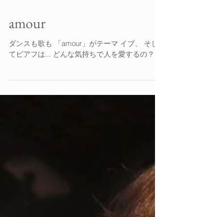
amour
ダンスも歌も 「amour」がテーマ イブ、 そし
てピアフは... どんな気持ちで人を愛するの？