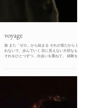
voyage
旅 また「ゼロ」から始まる それが道だから 恐
れないで、歩んでいく 目に見えない大切なもの
それをひとつずつ... 出会いを重ねて、 経験を増
やして 世界に一人 世界に一つ 私の宇宙