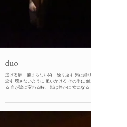
duo
逃げる癖... 捕まらない術... 繰り返す 男は繰り