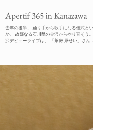
Apertif 365 in Kanazawa
去年の後半、 踊り手から歌手になる儀式という
か、 故郷なる石川県の金沢からやり直そう... 金
沢デビューライブは、 「茶房 犀せい」さん
で！と、飛び込んだ。 おっと、その前に！ 石
浦神社で祈願、おみくじを引いてみた。 ...