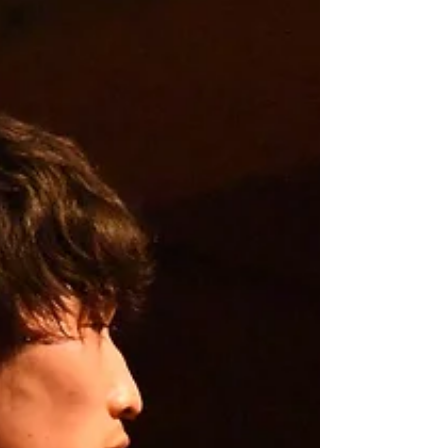
返す 壊さないように 追いかける その手に 触れ
る 血が涙に変わる時、 獣は静かに 女になる