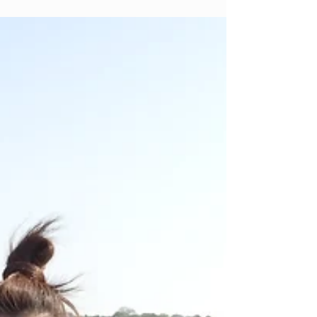
tango
今日はタンゴ界のカルロスさんの誕生日。 カル
ロス＆ニコル宅のお庭でバーベキュー！ お庭で
は子供たちが時間を楽しんでる... お、Bebe♪ モ
デルのようなこのポジション。 そういえば、今
日は子供の日でもある パシっ！ 私はずっと大
人になっても...