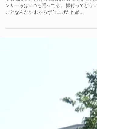
dancers
手賀沼湖畔。 雨の日も風に日も オブジェのダ
ンサーらはいつも踊ってる。 振付ってどういう
ことなんだか わからず仕上げた作品
「Chigaw」 子供のように一生懸命やっただけ
だけ。 私は何故にモノをつくるんだろう。 ラ
イフ・ワークだというが 息をするようにモノを
つくる。...