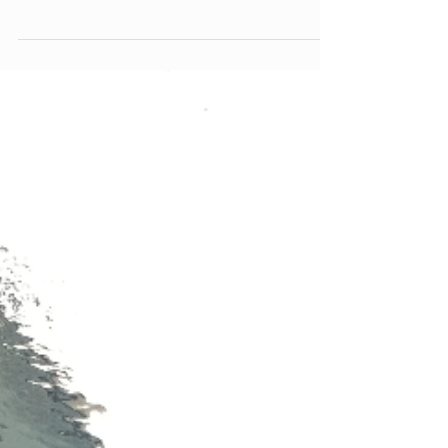
neko
久々のBlog 金沢に帰郷すると余裕ができるの
か、 Blogを書く気分になる 今回は素敵なこと
があったよ 金沢でライブやりたい そう思い
「友達に音楽やってる人知らない？」 と問いか
けていたが、 古風な金沢にJAZZはあれど、 ...