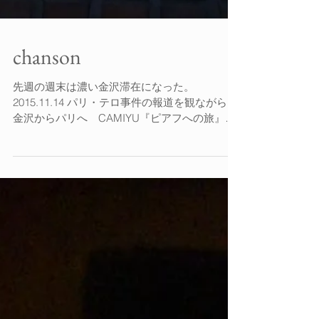
chanson
先週の週末は濃い金沢滞在になった。
2015.11.14 パリ・テロ事件の報道を観ながら、
金沢からパリへ CAMIYU『ピアフへの旅』企
画が来年3月19日（土) 「茶房 犀せい」からス
タートが決定。正直、パリ行きは足を竦めた
が、逆に行くべき理由がある？と、感じるまま
に行動に...