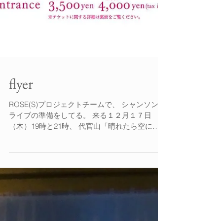
flyer
ROSE(S)プロジェクトチームで、 シャンソン・
ライブの準備をしてる。 来る１２月１７日
（木）19時と21時、 代官山「晴れたら空に豆
まいて」 早速仕上がったFlyerがなんと素敵で
可愛い！ （カミユじゃない？！コラっ） 毎
日、このイメージに負けない ...