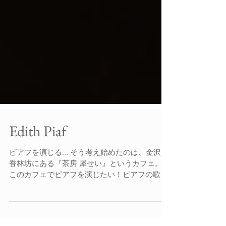
Edith Piaf
ピアフを演じる... そう考え始めたのは、金沢・
香林坊にある『茶房 犀せい』というカフェ。
このカフェでピアフを演じたい！ピアフの歌を
私が生まれた金沢で！ と、女亭主 村井幸子さ
んに何度か金沢へ行ってお願いした。 ...