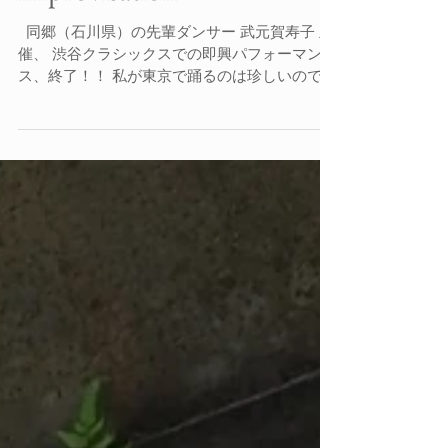
improvisation
​ ​ 同郷（石川県）の先輩ダンサー​ 武元賀寿子 主
催、 渋谷クラシックスでの即興パフォーマン
ス、終了！！ 私が東京で踊るのは珍しいのです
が、 カメラマンさんがカメラに収めてくださ
り、 なんとか思い出が残りました。（ありがと
ぅ） ま、個人的には ...